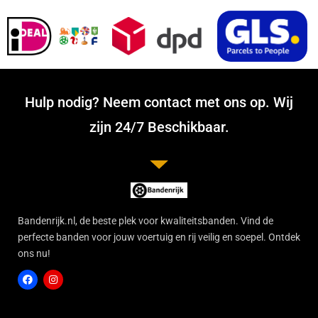
Hulp nodig? Neem contact met ons op. Wij
zijn 24/7 Beschikbaar.
Bandenrijk.nl, de beste plek voor kwaliteitsbanden. Vind de
perfecte banden voor jouw voertuig en rij veilig en soepel. Ontdek
ons nu!
F
I