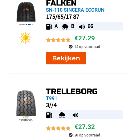
FALKEN
SN-110 SINCERA ECORUN
175/65/17 87
A
B
66
€
27.29
14 op voorraad
Bekijken
TRELLEBORG
T991
3//4
€
27.32
20 op voorraad