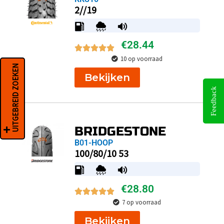
2//19
€
28.44
10 op voorraad
UITGEBREID ZOEKEN
Bekijken
Feedback
BRIDGESTONE
B01-HOOP
100/80/10 53
€
28.80
7 op voorraad
Bekijken