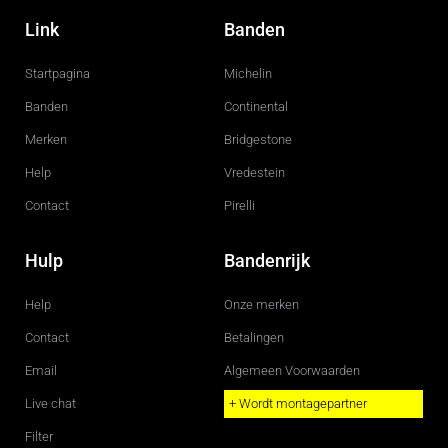
a
n
c
s
Link
Banden
e
t
b
a
o
g
Startpagina
Michelin
o
r
k
a
m
Banden
Continental
Merken
Bridgestone
Help
Vredestein
Contact
Pirelli
Hulp
Bandenrijk
Help
Onze merken
Contact
Betalingen
Email
Algemeen Voorwaarden
Live chat
+ Wordt montagepartner
Filter