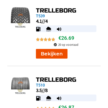
TRELLEBORG
T539
4.1//4
€
26.69
20 op voorraad
Bekijken
TRELLEBORG
T510
3.5//8
€
26.87