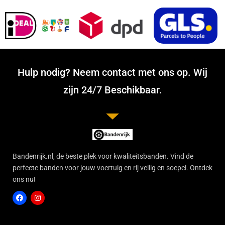
Hulp nodig? Neem contact met ons op. Wij
zijn 24/7 Beschikbaar.
Bandenrijk.nl, de beste plek voor kwaliteitsbanden. Vind de
perfecte banden voor jouw voertuig en rij veilig en soepel. Ontdek
ons nu!
F
I