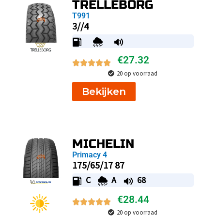
TRELLEBORG
T991
3//4
€
27.32
20 op voorraad
Bekijken
MICHELIN
Primacy 4
175/65/17 87
C
A
68
€
28.44
20 op voorraad