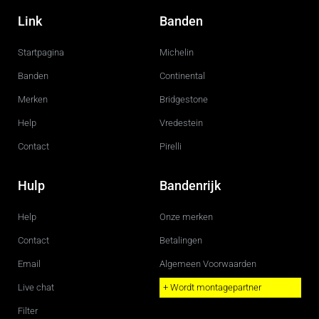
a
n
c
s
Link
Banden
e
t
b
a
o
g
Startpagina
Michelin
o
r
k
a
m
Banden
Continental
Merken
Bridgestone
Help
Vredestein
Contact
Pirelli
Hulp
Bandenrijk
Help
Onze merken
Contact
Betalingen
Email
Algemeen Voorwaarden
Live chat
+ Wordt montagepartner
Filter