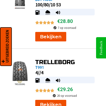
100/80/10 53
€
28.80
7 op voorraad
UITGEBREID ZOEKEN
Bekijken
Feedback
TRELLEBORG
T991
4//4
€
29.26
20 op voorraad
Bekijken