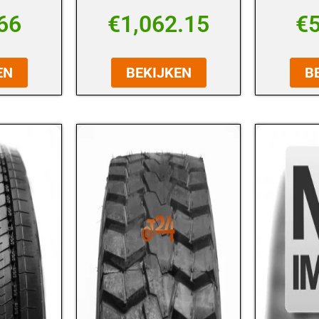
66
€
1,062.15
€
EN
BEKIJKEN
B