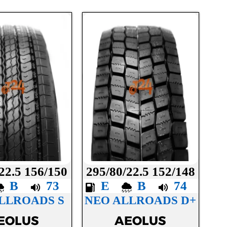
22.5 156/150
295/80/22.5 152/148
B
73
E
B
74
LLROADS S
NEO ALLROADS D+
EOLUS
AEOLUS