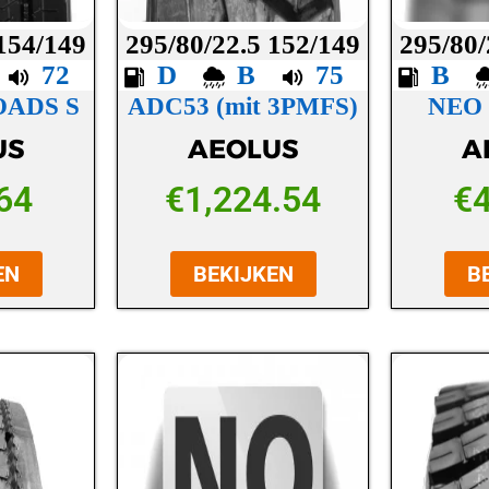
 154/149
295/80/22.5 152/149
295/80/
C
72
D
B
75
B
OADS S
ADC53 (mit 3PMFS)
NEO
US
AEOLUS
A
64
€
1,224.54
€
EN
BEKIJKEN
B