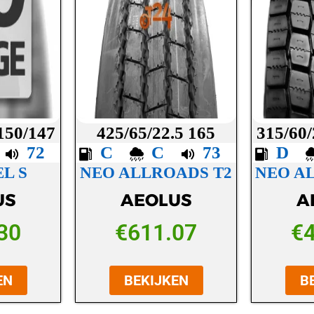
 150/147
425/65/22.5 165
315/60/
C
72
C
C
73
D
L S
NEO ALLROADS T2
NEO A
US
AEOLUS
A
30
€
611.07
€
EN
BEKIJKEN
B