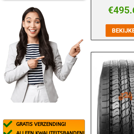
BFGOODRICH
€
495.
BLACK ARROW
BRIDGESTONE
BEKIJK
CONTINENTAL
DEBICA
DUNLOP
DURATURN
FALKEN
FEDERAL
FIREMAX
FIRESTONE
GRATIS VERZENDING!
FORTUNA
ALLEEN KWALITEITSBANDEN!