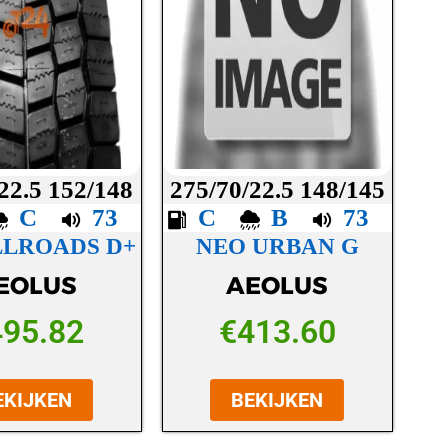
22.5 152/148
275/70/22.5 148/145
C
73
C
B
73
LLROADS D+
NEO URBAN G
EOLUS
AEOLUS
495.82
€
413.60
EKIJKEN
BEKIJKEN