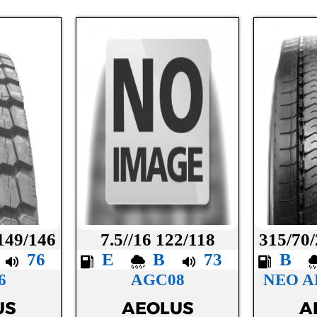
 149/146
7.5//16 122/118
315/70/
B
76
E
B
73
B
6
AGC08
NEO A
US
AEOLUS
A