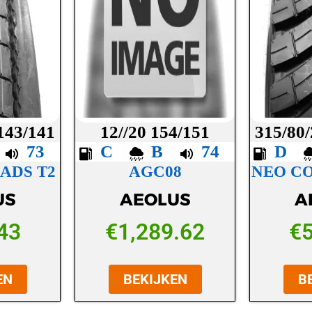
 143/141
12//20 154/151
315/80/
C
73
C
B
74
D
ADS T2
AGC08
NEO C
US
AEOLUS
A
43
€
1,289.62
€
EN
BEKIJKEN
B