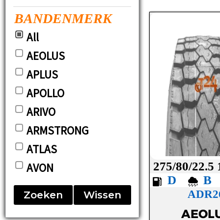
BANDENMERK
All
AEOLUS
APLUS
APOLLO
ARIVO
ARMSTRONG
ATLAS
275/80/22.5
AVON
D
BARUM
ADR2
Zoeken
Wissen
BF-GOODRICH
AEOL