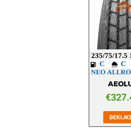
LASSA
LAUFENN
MAXXIS
MICHELIN
MICKEY THOMPSON
235/75/17.5
MINERVA
C
NEO ALLRO
NANKANG
AEOL
NEXEN
NOKIAN
€
327.
OVATION
BEKIJK
PETLAS
PIRELLI