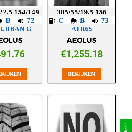
22.5 154/149
385/55/19.5 156
B
72
C
B
73
 URBAN G
ATR65
EOLUS
AEOLUS
491.76
€
1,255.18
EKIJKEN
BEKIJKEN