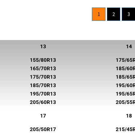
ROADHOG
1
2
3
ROADSTONE
ROTALLA
SAILUN
13
14
SEMPERIT
155/80R13
175/65
SUNNY
165/70R13
185/60
SUPERIA TIRES
175/70R13
185/65
185/70R13
195/60
SYRON
195/70R13
195/65
TOYO
205/60R13
205/55
TRELLEBORG
17
18
TRISTAR
205/50R17
215/45