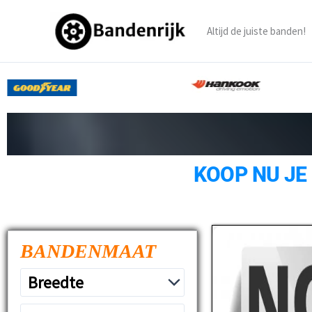
Ga
naar
Altijd de juiste banden!
de
inhoud
KOOP NU JE
BANDENMAAT