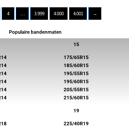
4
…
3.999
4.000
4.001
→
Populaire bandenmaten
15
R14
175/65R15
R14
185/60R15
R14
195/55R15
R14
195/60R15
R14
205/55R15
R14
215/60R15
19
R18
225/40R19