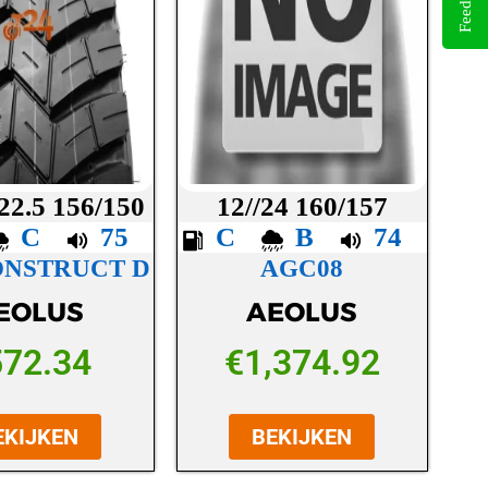
Feedback
22.5 156/150
12//24 160/157
C
75
C
B
74
ONSTRUCT D
AGC08
EOLUS
AEOLUS
572.34
€
1,374.92
EKIJKEN
BEKIJKEN