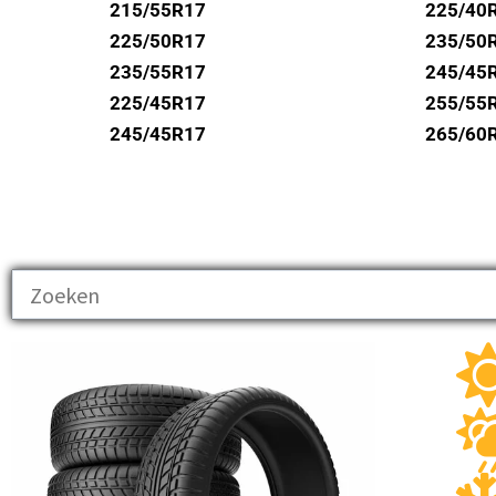
UNIROYAL
215/55R17
225/40
VREDESTEIN
225/50R17
235/50
235/55R17
245/45
WANLI
225/45R17
255/55
WESTLAKE
245/45R17
265/60
YOKOHAMA