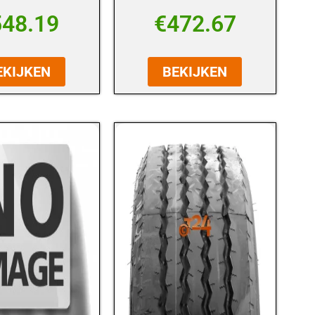
548.19
€
472.67
EKIJKEN
BEKIJKEN