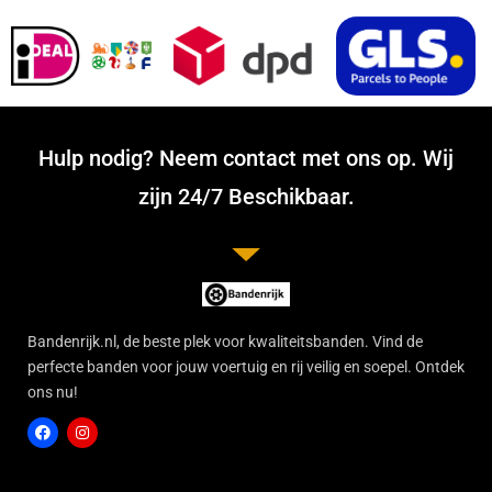
Hulp nodig? Neem contact met ons op. Wij
zijn 24/7 Beschikbaar.
Bandenrijk.nl, de beste plek voor kwaliteitsbanden. Vind de
perfecte banden voor jouw voertuig en rij veilig en soepel. Ontdek
ons nu!
F
I