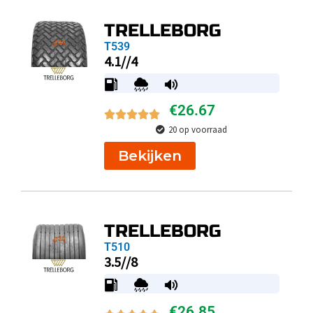
TRELLEBORG
T539
4.1//4
€
26.67
20 op voorraad
Bekijken
TRELLEBORG
T510
3.5//8
€
26.85