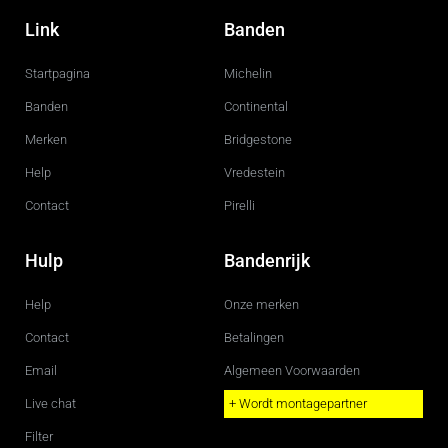
a
n
c
s
Link
Banden
e
t
b
a
o
g
Startpagina
Michelin
o
r
k
a
m
Banden
Continental
Merken
Bridgestone
Help
Vredestein
Contact
Pirelli
Hulp
Bandenrijk
Help
Onze merken
Contact
Betalingen
Email
Algemeen Voorwaarden
Live chat
+ Wordt montagepartner
Filter