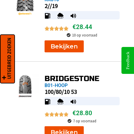
2//19
€
28.44
10 op voorraad
UITGEBREID ZOEKEN
Bekijken
Feedback
BRIDGESTONE
B01-HOOP
100/80/10 53
€
28.80
7 op voorraad
Bekijken