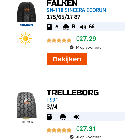
FALKEN
SN-110 SINCERA ECORUN
175/65/17 87
A
B
66
€
27.29
14 op voorraad
Bekijken
TRELLEBORG
T991
3//4
€
27.31
20 op voorraad